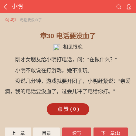
小明
《
小明
》
- 电话要没血了
章30 电话要没血了
相见恨晚
刚才女朋友给小明打电话，问：“在做什么？”
小明不敢说在打游戏，她不准玩。
没说几分钟，游戏就要开团了，小明赶紧说：“亲爱
滴，我的电话要没血了，过会儿冲了电给你打。”
点赞(
0
)
上一章
目录
续写
下一章(1)