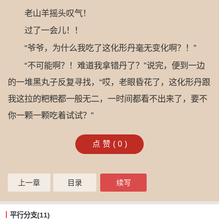
老山羊摇头叹气！
过了一会儿！！
“爷爷，为什么我吃了这化形丹毫无变化啊？！”
“不可能啊？！难道我拿错丹了？”说完，便到一边
的一堆黑丸子反复寻找，“哎，老眼昏花了，这化形丹跟
我这拉的粑粑都一般无二，一时间都看不出来了，要不
你一颗一颗吃着试试？”
点赞(
0
)
上一章
目录
续写
平行分支(11)