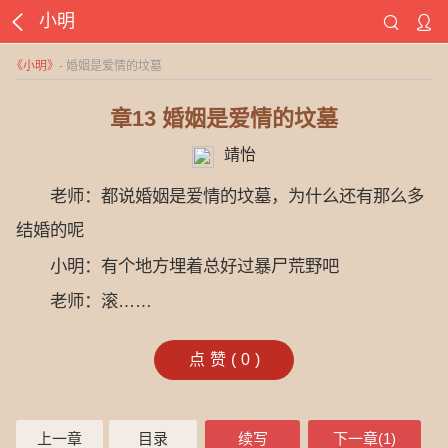
小明
《
小明
》
- 婚姻是爱情的坟墓
章13 婚姻是爱情的坟墓
靖怡
老师：都说婚姻是爱情的坟墓，为什么还有那么多
结婚的呢
小明：有个地方埋着总好过暴尸荒野吧
老师：滚……
点赞(
0
)
上一章
目录
续写
下一章(1)