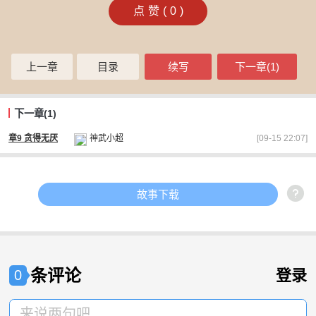
点赞(
0
)
上一章
目录
续写
下一章(1)
下一章(1)
[09-15 22:07]
章9 贪得无厌
神武小超
故事下载
条评论
登录
0
来说两句吧...