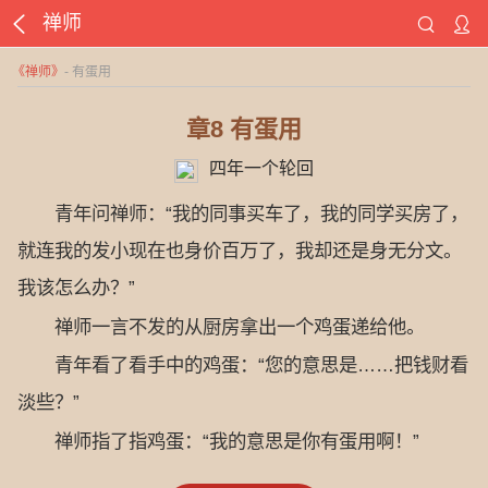
禅师
《
禅师
》
- 有蛋用
章8 有蛋用
四年一个轮回
青年问禅师：“我的同事买车了，我的同学买房了，
就连我的发小现在也身价百万了，我却还是身无分文。
我该怎么办？”
禅师一言不发的从厨房拿出一个鸡蛋递给他。
青年看了看手中的鸡蛋：“您的意思是……把钱财看
淡些？”
禅师指了指鸡蛋：“我的意思是你有蛋用啊！”