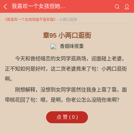
我喜欢一个女孩但她不喜欢我
《
我喜欢一个女孩但她不喜欢我
》
- 小两口逛街
章95 小两口逛街
香烟味很重
今天和曾经暗恋的女同学逛商场，迎面碰上老婆，
正不知如何是好时，这二货老婆竟来了句：小两口逛街
啊。
刚想解释，没想到女同学居然往我身上靠了靠，面
带桃花回了句：嗯，是啊，你老公怎么没陪你来啊？
点赞(
0
)