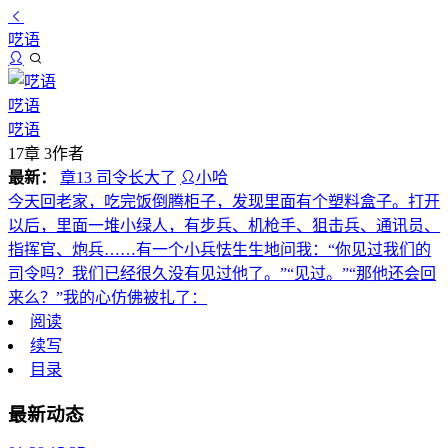
呓语
呓语
呓语
17章 3作者
最新：
章13 司令长大了
小哈
今天回老家，吃完饭倒腾柜子，发现里面有个塑料盒子。打开
以后，里面一堆小绿人，有步兵、机枪手、狙击兵、通讯员、
指挥官、炮兵……有一个小兵怯生生地问我：“你见过我们的
司令吗？我们已经很久没有见过他了。”“见过。”“那他还会回
来么？”我的心仿佛被扎了：
阅读
续写
目录
最新动态