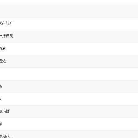
就在前方
一抹微笑
酒浓
酒浓
茶
夜
朗玛峰
岸
燚成中和花落～泪无声