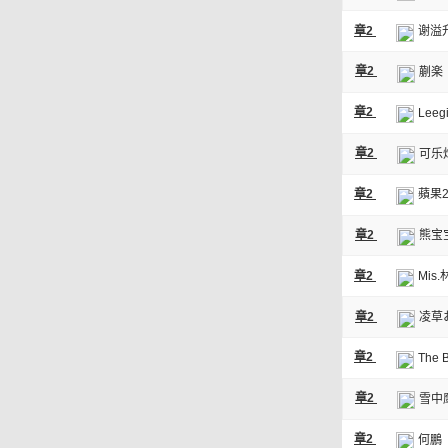
章2
谢溢
章2
蒯楽
章2
Leeg
章2
可乐
章2
蘋果2
章2
熊宝
章2
Mis.
章2
凌草
章2
章2
雪中
章2
何鵬