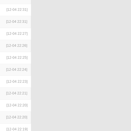
[12-04 22:31]
[12-04 22:31]
[12-04 22:27]
[12-04 22:26]
[12-04 22:25]
[12-04 22:24]
[12-04 22:23]
[12-04 22:21]
[12-04 22:20]
[12-04 22:20]
[12-04 22:19]