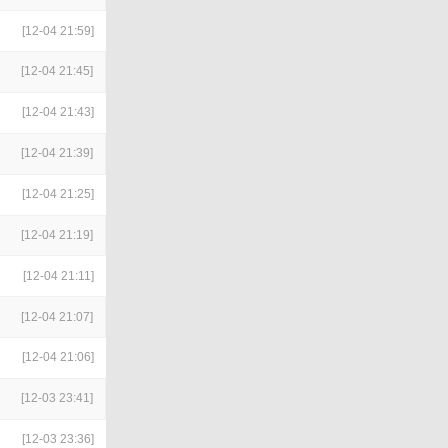
[12-04 21:59]
[12-04 21:45]
[12-04 21:43]
[12-04 21:39]
[12-04 21:25]
[12-04 21:19]
[12-04 21:11]
[12-04 21:07]
[12-04 21:06]
[12-03 23:41]
[12-03 23:36]