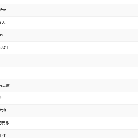
贝壳
在天
us
无敌王
有点病
茶
之地
总有刁民想害朕！
相伴