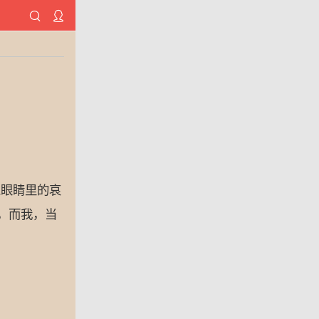
眼睛里的哀
，而我，当