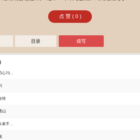
点赞(
0
)
目录
续写
)
勇敢的心70246930
兴
有待
南山
来去从来不等红绿灯
英