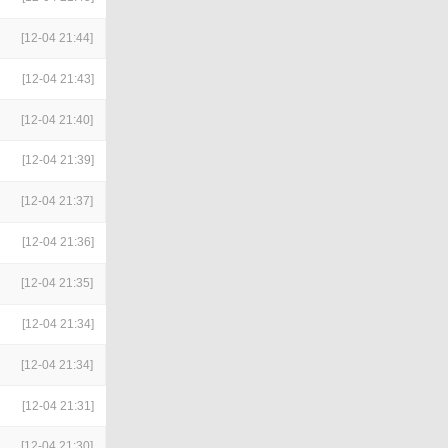
[12-04 21:44]
[12-04 21:43]
[12-04 21:40]
[12-04 21:39]
[12-04 21:37]
[12-04 21:36]
[12-04 21:35]
[12-04 21:34]
[12-04 21:34]
[12-04 21:31]
[12-04 21:30]