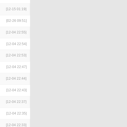
[12-15 01:19]
[02-26 09:51]
[12-04 22:55]
[12-04 22:54]
[12-04 22:53]
[12-04 22:47]
[12-04 22:44]
[12-04 22:43]
[12-04 22:37]
[12-04 22:35]
[12-04 22:33]