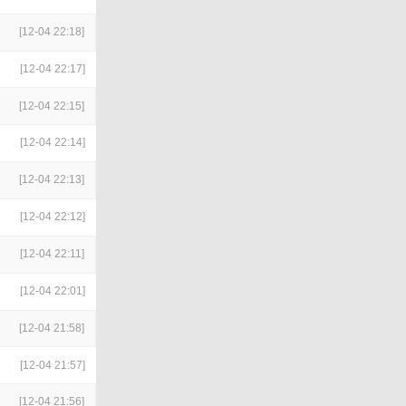
[12-04 22:18]
[12-04 22:17]
[12-04 22:15]
[12-04 22:14]
[12-04 22:13]
[12-04 22:12]
[12-04 22:11]
[12-04 22:01]
[12-04 21:58]
[12-04 21:57]
[12-04 21:56]