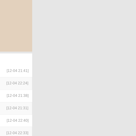
[12-04 21:41]
[12-04 22:24]
[12-04 21:38]
[12-04 21:31]
[12-04 22:40]
[12-04 22:33]