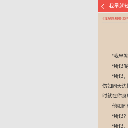
《
我早就知道你
“我早就知
“所以呢
“所以，我
伤如同天边
时就在你身
他如同当头
“所以？呵
“所以，”