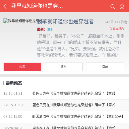
我早就知道你也是穿越者
我早就知道你也是穿越者
143章 111作者
蓝色贝壳
最新：
章3
“兄弟们，我哭了。”林公子一屁股坐在地上，刚刚
他得知，原来自己的暖床丫鬟不仅有姘头，而且
还***也是个男人。“兄弟，要坚强。我们是受过高
等教育的现代人，我们要迎难而上。”丫鬟的姘
头，林三说。“注意你的身份，狗奴才。”林公子悲
阅读
续写
目录
愤地踹了他一脚。“嚯，天残
最新动态
12-15 01:21
蓝色贝壳在《我早就知道你也是穿越者》编辑了【章3】
12-15 01:19
蓝色贝壳在《我早就知道你也是穿越者》编辑了【章2】
07-12 11:00
醉因酒浓在《我早就知道你也是穿越者》编辑了【章3 父子】
02-26 09:51
富贵在天在《我早就知道你也是穿越者》编辑了【章2】